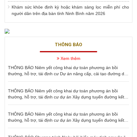
Khám sức khỏe định kỳ hoặc khám sàng lọc miễn phí cho
người dân trên địa bàn tỉnh Ninh Bình năm 2026
THÔNG BÁO
Xem thêm
THÔNG BÁO Niêm yết công khai dự toán phương án bồi
thường, hỗ trợ, tái định cư Dự án nâng cấp, cải tạo đường dây
110kV Ninh Bình - Bỉm Sơn
THÔNG BÁO Niêm yết công khai dự toán phương án bồi
thường, hỗ trợ, tái định cư dự án Xây dựng tuyến đường kết
nối liên kết vùng giữa Nam đồng bằng sông Hồng với vùng núi
Tây Bắc và vùng duyên hải Bắc Trung Bộ (giai đoạn I)
THÔNG BÁO Niêm yết công khai dự toán phương án bồi
thường, hỗ trợ, tái định cư dự án Xây dựng tuyến đường kết
nối liên kết vùng giữa Nam đồng bằng sông Hồng với vùng núi
Số:
2015/QĐ-UBND
Tây Bắc và vùng duyên hải Bắc Trung Bộ (giai đoạn I)
QUYẾT ĐỊNH V/v công bố Danh mục thủ tục hành chính sửa