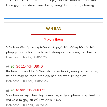
THÔNG BÁO Chương trình Ngày hội hiến máu tình nguyện “
đổi, bổ sung, bãi bỏ thuộc thẩm quyền giải quyết của Sở Công
Hiến giọt máu đào- Trao đời sự sống” Hưởng ứng chương
Thương, UBND cấp xã
Ban hành: Thứ ba, 26/6/2029
trình “ Hành trình đỏ - Kết nối dòng máu Việt” năm 2026
Số:
110/KH-UBND
KẾ HOẠCH Triển khai thực hiện Chiến dịch 90 ngày làm sạch,
làm giàu, chuẩn hóa dữ liệu của 12 cơ sở dữ liệu chuyên
VĂN BẢN
ngành y tế trên địa bàn phường Trung Sơn
Ban hành: Thứ sáu, 07/8/2026
Xem thêm
Số:
1812/UBND-NNMT
Văn bản V/v tập trung triển khai quyết liệt, đồng bộ các biện
pháp phòng, chống dịch bệnh động vật trên cạn, đặc biệt là
bệnh Dịch tả lợn Châu Phi
Ban hành: Thứ tư, 05/8/2026
Số:
Số 114/KH-UBND
Kế hoạch triển khai "Chiến dịch đào tạo kỹ năng lái xe mô tô,
xe gắn máy an toàn" trên địa bàn phường Trung Sơn
Ban hành: Thứ hai, 03/8/2026
Số:
519/ĐLTĐ-KHKTAT
Văn bản về việc thực hiện điều tra, xử lý vi phạm pháp luật đối
với xe ô tô gây sự cố lưới điện 0,4kV
Ban hành: Thứ sáu, 31/7/2026